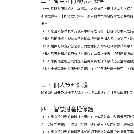
二、 會員註冊及帳戶安全
（一）您應於申請加入「本網站」之會員時，提供您本人正確之
不實之資料、未即時更新資料、漏未提供本網站所需之必要資料
份。
（二）您登入帳戶後所有使用本服務之行為，皆視為您本人之行
（三）您的帳號、密碼及會員權益均專
屬您
個人使用及享有，請
（四）若因可歸責於您之事由而洩
漏個人資料或相關帳戶資訊，
（五）您充分知悉並瞭解「本網站」公告之優惠，須您詳實填載
（六）您的帳號或密碼有遭人盜用或其他任何帳戶之安全問題發
（七）
手機號碼經與帳戶綁定使
用後，非有帳戶或手機盜用、冒
三、 個人資料保護
關於您的註冊及其他個人資料，依「本網站」之【隱私政策】受
四、 智慧財產權保護
（一）
您充分知悉並瞭解「本網站」上各類內容，包括但不限於
外，您不得有使用、修改、散布、進行還原、反向組譯、解編或
（二）您充分知悉並瞭解不得將前項所稱之內容用於包括但不限