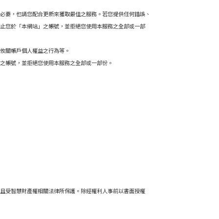
必要，也請您配合更新來獲取最佳之服務。若您提供任何錯誤、
止您於「本網站」之帳號，並拒絕您使用本服務之全部或一部
攸關帳戶個人權益之行為等。
之帳號，並拒絕您
使用本服務之全部或一部份。
且受智慧財產權相關法律所保護。除經權利人事前以書面授權