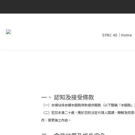
SYNC 40｜Home
一、 認知及接受條款
（一）本網站係依據本服務條款提供服務（以下簡稱「本服務」
（二）若您未滿二十歲，應於您的法定代理人閱讀、瞭解及同意
改、變更後之內容。