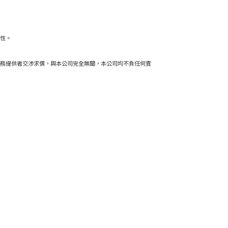
性。
務提供者交涉求償，與本公司完全無關，本公司均不負任何責