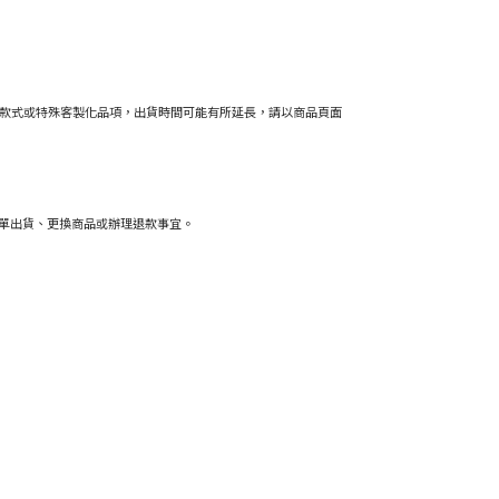
款式或特殊客製化品項，出貨時間可能有所延長，請以商品頁面
拆單出貨、更換商品或辦理退款事宜。