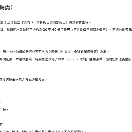
揭露）
 3 至 5 個工作天內（不含例假日與國定假日）為您安排出貨。
貨，其預期出貨時間平均約為
30 至 60 個工作天
（不含例假日與國定假日）。若遇熱銷預購
、第三方物流運輸狀況或不可抗力之因素（如天災、全球政策調整等）為準。
時間延期，本網站將第一時間主動以電子郵件（Email）或簡訊通知客戶，協助您辦理後續
有權選擇最適當之方式通知會員。
：
工時。
時。
何直接、間接、衍生之財產或非財產之損害，不負賠償責任。