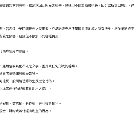
或撤銷您會員
資格，並請求因此所受之損害，包括但不限於商譽損失、因訴訟所支出
費用、律
例，若您係中華民國境外之使用者，亦承諾遵守您所屬國家或地域之所有法令。您並承諾絕不
所受之損害，包括但不限於下列各種情形：
冊帳戶使用本服務。
、連鎖信或其他不法之文字、圖片或任何形式的檔案。
多層次傳銷訊息或廣告等。
何違反一般網路禮節致生反感之行為。
之正常運作
功能或其他用戶之使用。
秘密權、商標權、著作權、專利權等權利。
現金、財物或其他經濟利益的行為
。