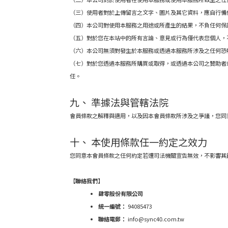
（三）使用者對於上傳留言之文字、圖片及其它資料，應自行備
（四）本公司對使用本服務之用途或
所產生的結果，不負任何保
（五）對於您在本站中的所有言論、意見或行為僅
代表您個人，
（六）本公司無須對發生於本服務或透過本服務所涉及之任何恐
（七）對於您透過本服務所購買或取得，或透過本公司之贊助者
任。
九、 準據法與管轄法院
會員條款之解釋與適用，以及因本會員條款所涉及之爭議，您同
十、 本使用條款任一約定之效力
您同意本會員條款之任何約定若遭司法機關宣告無效，不影響其
【聯絡我們】
肆零股份有限公司
統一編號：
94085473
聯絡電郵：
info@sync40.com.tw