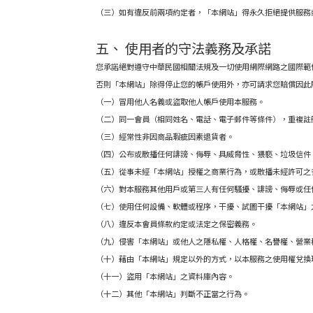
（三）如有違反前兩項約定者，「本網站」得永久拒絕提供服務
五、 使用者的守法義務及承諾
您承諾絕對遵守中華民國相關法規及一切使用網際網路之國際範
否則「本網站」除得停止您的帳戶使用外，亦可請求您
賠償因此
（一）冒用他人名義或盜取他人帳戶使用本服務。
（二）同一會員（相同姓名、電話、電子郵件等條件），重複註
（三）經常性非因商品瑕疵因素退貨者。
（四）公布或散播任何誹謗、侮辱、具威脅性、猥褻、垃圾信件
（五）從事未經「本網站」授權之商業行為，或散播未經許可之
（六）對本服務其他用戶或第三人有任何騷擾、誹謗、侮辱或任
（七）
使用任何設備、軟體或程序，干擾、試圖干擾「本網站」
（八）違反本會員條款約定或法定之保密義務
。
（九）侵害「本網站」或他人之隱私權、人格權、名譽權
、營業
（十）
藉由「本網站」規定以外的方式，以本服務之使用權兌換
（十一）盜用「本網站」之資料庫內容。
（十二）其他「本網站
」判斷不正當之行為。