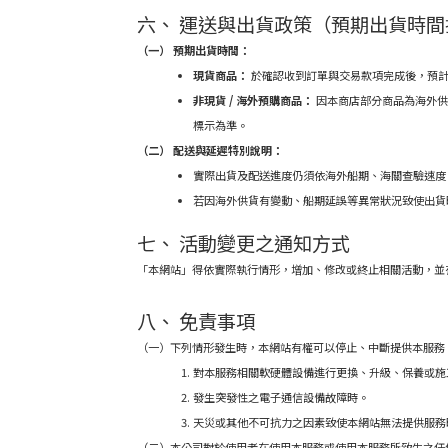
六、 運送與出貨政策（預期出貨時間
（一） 預期出貨時間：
現貨商品：
於確認收到訂單與交易款項完成後，預計於
非現貨 / 海外預購商品：
因本商店部分商品為海外供
標示為準。
（二） 配送與延遲特別說明：
實際出貨及配送進度仍須依海外船期、海關查驗速度
若因海外供貨有變動、船期延誤等異常狀況致使出貨
七、 活動變更之通知方式
「本網站」得依實際執行情形，增加、修改或終止相關活動，並
八、 免責事項
（一）下列情形發生時，本網站有權可以停止、中斷提供本服務
對本服務相關軟硬體設備進行更換、升級、保養或施
發生突發性之電子通信設備故障時。
天災或其他不可抗力之因素致使本網站無法提供服務
（二）本公司對於使用者在使用本服務或使用本服務所致生之任