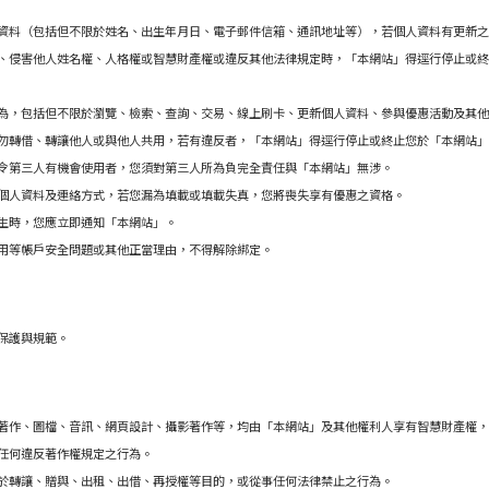
資料（包括但不限於姓名、出生年月日、電子郵件信箱、通訊地址等），若個人資料
有更新之
、侵害他人姓名權、人格權或智慧財產權或違反其他法律規定時，「本網站」得逕行停止或終
為，包括但不限於瀏覽、檢索、查詢、交易、線上刷卡、更新個人資料、參與優惠活動及其他
勿轉借、轉讓他人或與他人共用，若有違反者，
「本網站」得逕行停止或終止您於「本網站」
令第三人有機會使用者，您須對第三人所為負完全責任
與「本網站」無涉。
個人資料及連絡方式，若您漏為填載或填載失真，您將喪失享有優惠之資格。
生時，您應立即通知「本網站」。
用等帳戶安全問題或其他正當理由，不得解除綁定。
保護與規範。
著作、圖檔、音訊、網頁設計、攝影著作等，均由「本網站」及其他權利人享有智慧財產權，
任何違反著作權規定之行為。
於轉讓、贈與、出租、出借、再授權等目的，或從事任何法律禁止之行為。