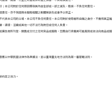
份；本公司對於任何原因導致其內容全部或一部之滅
失、毀損，不負任何責任。
證責任，亦不保證與本服務相關之軟體無
缺失或會予以修正。
不代表本公司的立場，本公司不負任何責任。本公司對於使用者所自稱之身分，不擔保其正確
嚇、誹謗、淫穢或其他一切不法行為對您或任何人負責。
或廣告商所刊登、銷售或交付之任何貨品或服務，您應自行承擔其可能風險或依法向商品或服
意應以中華民國法律作為準據法，並以臺灣臺北地方法院為第一審管轄法院。
餘約定之效力。