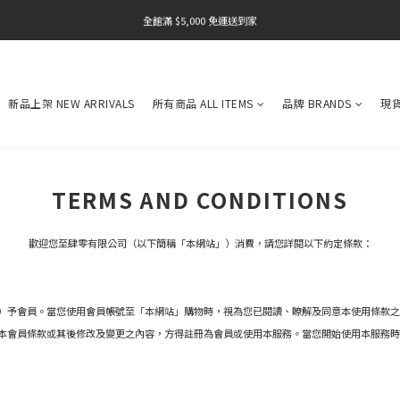
全館滿 $5,000 免運送到家
全館滿 $5,000 免運送到家
全館滿 $5,000 免運送到家
全館滿 $5,000 免運送到家
新品上架 NEW ARRIVALS
所有商品 ALL ITEMS
品牌 BRANDS
現貨
全館滿 $5,000 免運送到家
TERMS AND CONDITIONS
歡迎您至肆零有限公司（以下簡稱「本網站」）消費，請您詳閱以下約定條款：
）予會員。當您使用會員帳號至「本網站」購物時，視為您已閱讀、瞭解及同意本使用條款之
本會員條款或其後修改及變更之內容，方得註冊為會員或使用本服務。當您開始使用本服務時