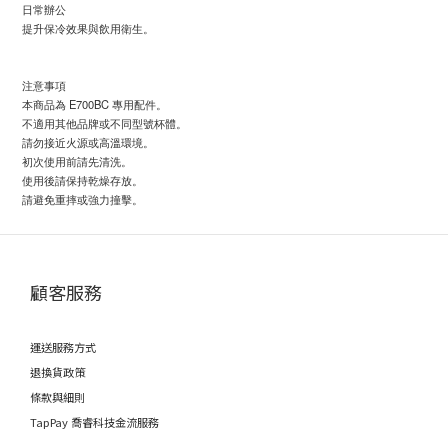
日常辦公
提升保冷效果與飲用衛生。
注意事項
本商品為 E700BC 專用配件。
不適用其他品牌或不同型號杯體。
請勿接近火源或高溫環境。
初次使用前請先清洗。
使用後請保持乾燥存放。
請避免重摔或強力撞擊。
顧客服務
運送服務方式
退換貨政策
條款與細則
TapPay 喬睿科技金流服務