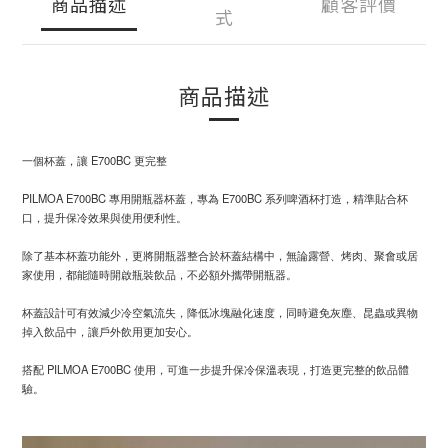
商品描述
顧客評價
式
商品描述
一個杯蓋，讓 E700BC 更完整
PILMOA E700BC 專用開瓶器杯蓋，專為 E700BC 系列啤酒杯打造，精準貼合杯
口，提升保冷效果與使用便利性。
除了基本杯蓋功能外，更將開瓶器整合於杯蓋結構中，無論露營、烤肉、聚會或居
家使用，都能隨時開啟瓶裝飲品，不必額外攜帶開瓶器。
杯蓋設計可有效減少冷空氣流失，降低冰塊融化速度，同時避免灰塵、昆蟲或異物
掉入飲品中，讓戶外飲用更加安心。
搭配 PILMOA E700BC 使用，可進一步提升保冷保溫表現，打造更完整的飲品體
驗。