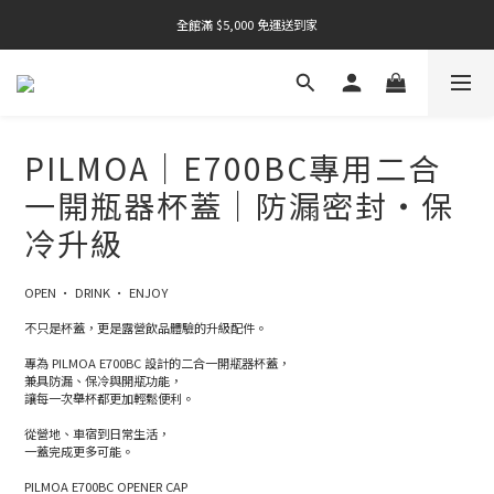
全館滿 $5,000 免運送到家
全館滿 $5,000 免運送到家
全館滿 $5,000 免運送到家
PILMOA｜E700BC專用二合
一開瓶器杯蓋｜防漏密封・保
冷升級
OPEN • DRINK • ENJOY
不只是杯蓋，更是露營飲品體驗的升級配件。
專為 PILMOA E700BC 設計的二合一開瓶器杯蓋，
兼具防漏、保冷與開瓶功能，
讓每一次舉杯都更加輕鬆便利。
從營地、車宿到日常生活，
一蓋完成更多可能。
PILMOA E700BC OPENER CAP