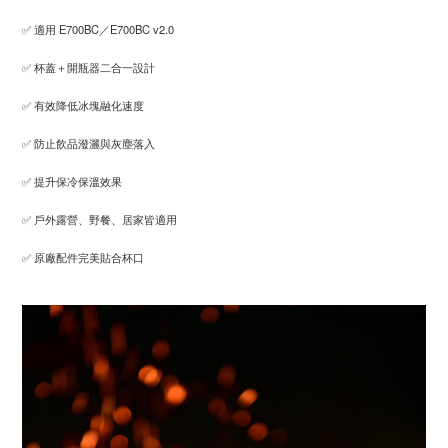
✅ 適用 E700BC／E700BC v2.0
✅ 杯蓋＋開瓶器二合一設計
✅ 有效降低冰塊融化速度
✅ 防止飲品潑灑與灰塵落入
✅ 提升保冷保溫效果
✅ 戶外露營、野餐、居家皆適用
✅ 原廠配件完美貼合杯口