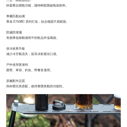
杯蓋整合開瓶功能，隨時輕鬆開啟瓶裝飲料。
專屬匹配結構
專為 E700BC 系列打造，貼合穩固不易鬆脫。
防漏防潑灑
有效降低移動過程中的飲品外溢風險。
保冷效果升級
減少冷空氣流失，延長冰飲最佳口感。
戶外使用更便利
露營、車宿、釣魚、野餐皆適用。
原廠配件品質
與杯體完美搭配，維持整體美觀與功能性。