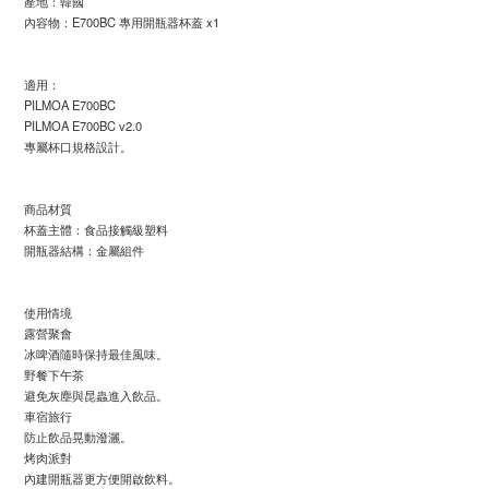
產地：韓國
內容物：E700BC 專用開瓶器杯蓋 x1
適用：
PILMOA E700BC
PILMOA E700BC v2.0
專屬杯口規格設計。
商品材質
杯蓋主體：食品接觸級塑料
開瓶器結構：金屬組件
使用情境
露營聚會
冰啤酒隨時保持最佳風味。
野餐下午茶
避免灰塵與昆蟲進入飲品。
車宿旅行
防止飲品晃動潑灑。
烤肉派對
內建開瓶器更方便開啟飲料。