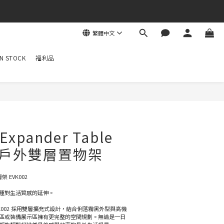
繁體中文
N STOCK
福利品
xpander Table
2｜戶外雙層置物架
層架 EVK002
種對生活質感的延伸。
ble EVK002 採用雙層擴充式設計，結合俐落霧黑外型與高機
區或裝備展示區擁有更完整的空間規劃。無論是一日