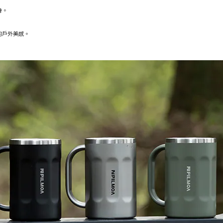
身。
的戶外美感。