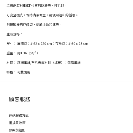
主體配有3個固定位置的防滑帶，可拆卸。
可完全機洗，保持清潔衛生，請使用溫和的循環。
附帶緊湊的存儲袋，便於收納和攜帶。
產品規格：
尺寸： 展開時：約82 x 220 cm；存放時：約60 x 25 cm
重量： 約1.36（公斤）
材質： 超細纖維/羊毛表面材料（填充）：聚酯纖維
特色： 可雙面用
顧客服務
運送服務方式
退換貨政策
條款與細則