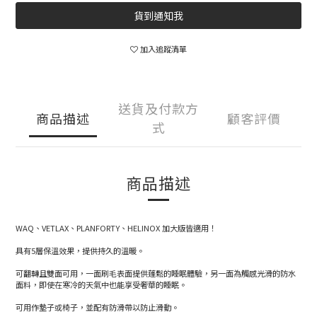
貨到通知我
加入追蹤清單
送貨及付款方
商品描述
顧客評價
式
商品描述
WAQ、VETLAX、PLANFORTY、HELINOX 加大版皆適用！
具有5層保溫效果，提供持久的溫暖。
可翻轉且雙面可用，一面刷毛表面提供蓬鬆的睡眠體驗，另一面為觸感光滑的防水
面料，即使在寒冷的天氣中也能享受奢華的睡眠。
可用作墊子或椅子，並配有防滑帶以防止滑動。