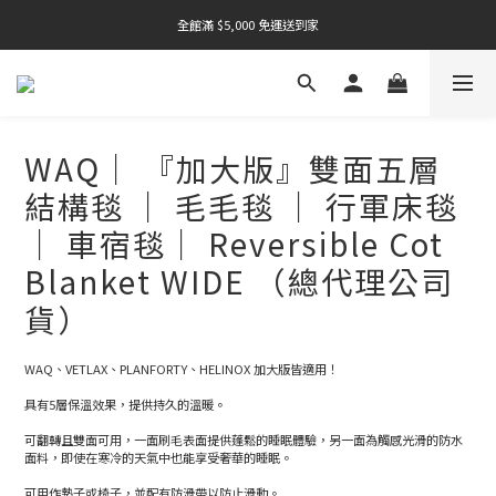
全館滿 $5,000 免運送到家
全館滿 $5,000 免運送到家
全館滿 $5,000 免運送到家
WAQ｜ 『加大版』雙面五層
結構毯 ｜ 毛毛毯 ｜ 行軍床毯
｜ 車宿毯｜ Reversible Cot
Blanket WIDE （總代理公司
貨）
WAQ、VETLAX、PLANFORTY、HELINOX 加大版皆適用！
具有5層保溫效果，提供持久的溫暖。
可翻轉且雙面可用，一面刷毛表面提供蓬鬆的睡眠體驗，另一面為觸感光滑的防水
面料，即使在寒冷的天氣中也能享受奢華的睡眠。
可用作墊子或椅子，並配有防滑帶以防止滑動。