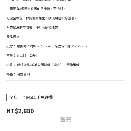
主體配有3個固定位置的防滑帶，可拆卸。
可完全機洗，保持清潔衛生，請使用溫和的循環。
附帶緊湊的存儲袋，便於收納和攜帶。
產品規格：
尺寸： 展開時：約82 x 220 cm；存放時：約60 x 25 cm
重量： 約1.36（公斤）
材質： 超細纖維/羊毛表面材料（填充）：聚酯纖維
特色： 可雙面用
全店，全館滿5千免運費
NT$2,880
售完