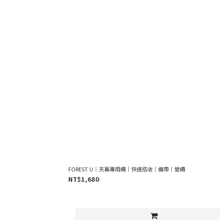
FOREST U｜天幕專用繩｜快速搭收｜織帶｜營繩
NT$1,680