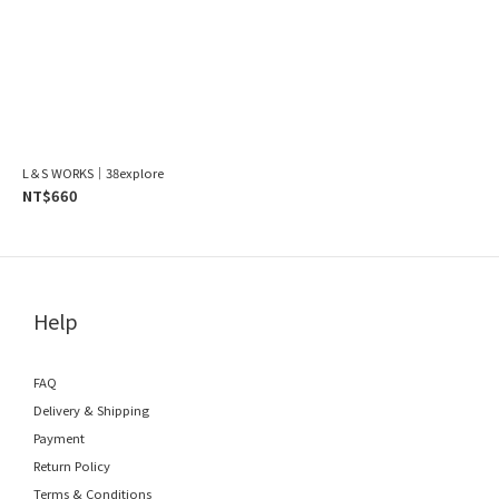
L＆S WORKS｜38explore
NT$660
Help
FAQ
Delivery & Shipping
Payment
Return Policy
Terms & Conditions