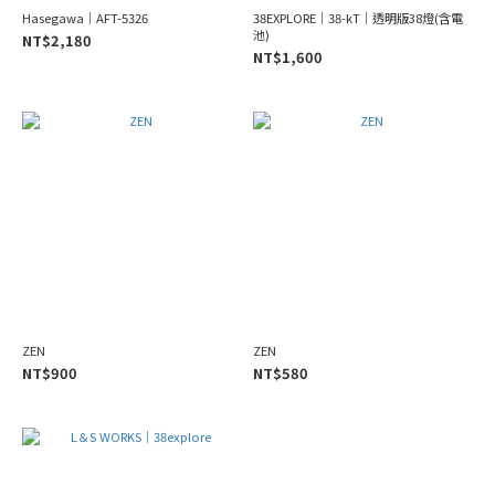
Hasegawa｜AFT-5326
38EXPLORE｜38-kT｜透明版38燈(含電
池)
NT$2,180
NT$1,600
ZEN
ZEN
NT$900
NT$580