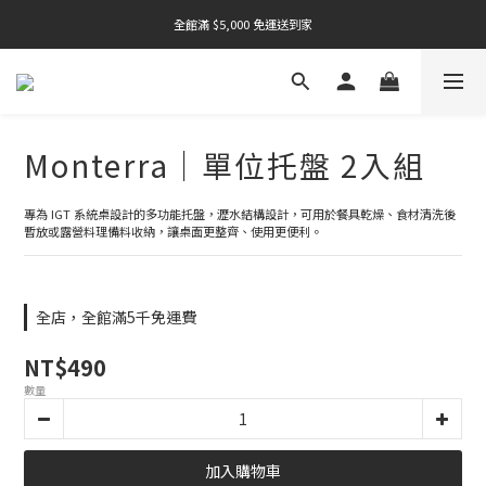
全館滿 $5,000 免運送到家
全館滿 $5,000 免運送到家
全館滿 $5,000 免運送到家
Monterra｜單位托盤 2入組
專為 IGT 系統桌設計的多功能托盤，瀝水結構設計，可用於餐具乾燥、食材清洗後
暫放或露營料理備料收納，讓桌面更整齊、使用更便利。
全店，全館滿5千免運費
NT$490
數量
加入購物車