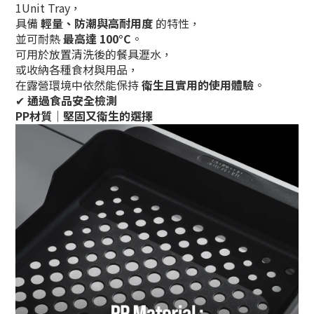
1Unit Tray，
具備
輕量、防潮與高耐用度
的特性，
並可耐熱
最高達 100°C
。
可用於放置清洗後的餐具瀝水，
或收納各種食材與用品，
在露營環境中依然能保持
衛生且實用的使用體驗
。
✔
通過食品安全檢測
PP材質｜堅固又衛生的選擇