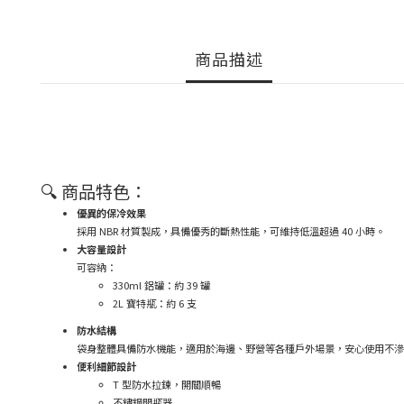
商品描述
🔍 商品特色：
優異的保冷效果
採用 NBR 材質製成，具備優秀的斷熱性能，可維持低溫超過 40 小時。
大容量設計
可容納：
330ml 鋁罐：約 39 罐
2L 寶特瓶：約 6 支
防水結構
袋身整體具備防水機能，適用於海邊、野營等各種戶外場景，安心使用不滲
便利細節設計
T 型防水拉鍊，開關順暢
不鏽鋼開瓶器