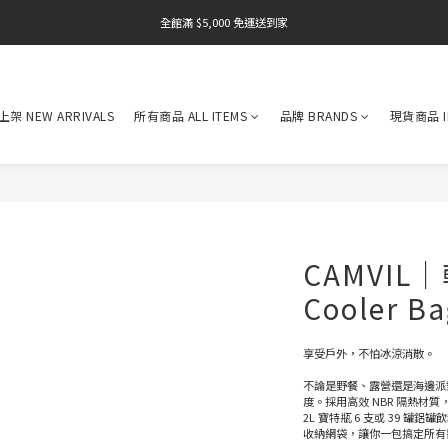
全館滿 $5,000 免運送到家
全館滿 $5,000 免運送到家
全館滿 $5,000 免運送到家
架 NEW ARRIVALS
所有商品 ALL ITEMS
品牌 BRANDS
現貨商品 I
CAMVIL
Cooler B
享受戶外，不怕冰涼消散。
不論是野餐、露營還是海邊派對
度。採用高效 NBR 隔熱材質
2L 寶特瓶 6 支或 39 
收納網袋，讓你一包搞定所有