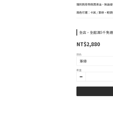
隨附肩背帶與潤滑油，無論提
兩色可選：卡其 / 軍綠。輕
全店，全館滿5千免
NT$2,880
顏色
數量