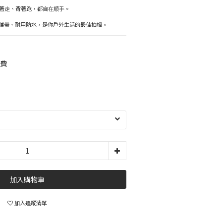
著走、背著跑，都自在順手。
便攜帶、耐用防水，是你戶外生活的最佳拍檔。
運費
加入購物車
加入追蹤清單