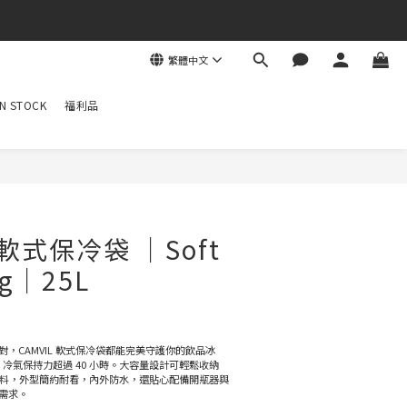
繁體中文
N STOCK
福利品
｜軟式保冷袋 ｜Soft
ag｜25L
，CAMVIL 軟式保冷袋都能完美守護你的飲品冰
，冷氣保持力超過 40 小時。大容量設計可輕鬆收納 
罐鋁罐飲料，外型簡約耐看，內外防水，還貼心配備開瓶器與
需求。