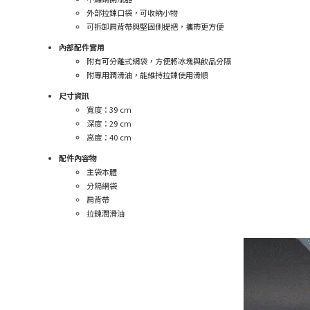
外部拉鍊口袋，可收納小物
可拆卸肩背帶與堅固側提把，攜帶更方便
內部配件實用
附有可分離式網袋，方便將冰塊與飲品分隔
附專用潤滑油，能維持拉鍊使用滑順
尺寸資訊
寬度：39 cm
深度：29 cm
高度：40 cm
配件內容物
主袋本體
分隔網袋
肩背帶
拉鍊潤滑油