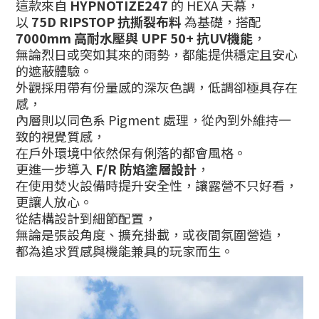
這款來自
HYPNOTIZE247
的 HEXA 天幕，
以
75D RIPSTOP 抗撕裂布料
為基礎，搭配
7000mm 高耐水壓與 UPF 50+ 抗UV機能
，
無論烈日或突如其來的雨勢，都能提供穩定且安心
的遮蔽體驗。
外觀採用帶有份量感的深灰色調，低調卻極具存在
感，
內層則以同色系 Pigment 處理，從內到外維持一
致的視覺質感，
在戶外環境中依然保有俐落的都會風格。
更進一步導入
F/R 防焰塗層設計
，
在使用焚火設備時提升安全性，讓露營不只好看，
更讓人放心。
從結構設計到細節配置，
無論是張設角度、擴充掛載，或夜間氛圍營造，
都為追求質感與機能兼具的玩家而生。