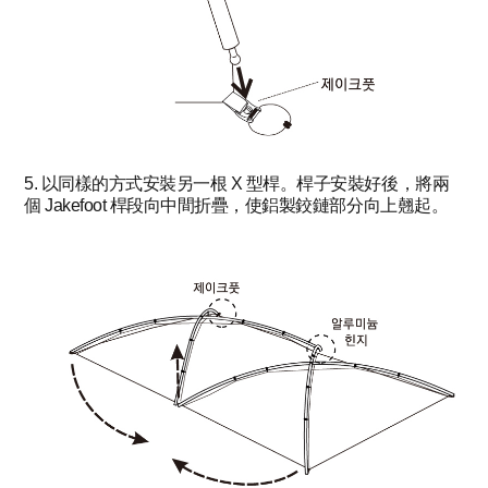
5. 以同樣的方式安裝另一根 X 型桿。桿子安裝好後，將兩
個 Jakefoot 桿段向中間折疊，使鋁製鉸鏈部分向上翹起。