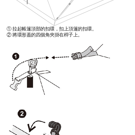
① 拉起帳篷頂部的扣環，扣上頂篷的扣環。
② 將環形蓋的四個角夾掛在桿子上。