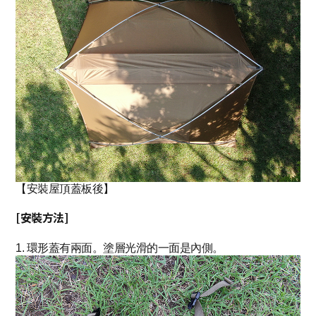
【安裝屋頂蓋板後】
[安裝方法]
1. 環形蓋有兩面。塗層光滑的一面是內側。