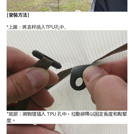
[安裝方法]
*上圖：將直桿插入TPU孔中。
*底部：將鉤環插入 TPU 孔中，拉動綁帶以固定長度和鬆緊
度。