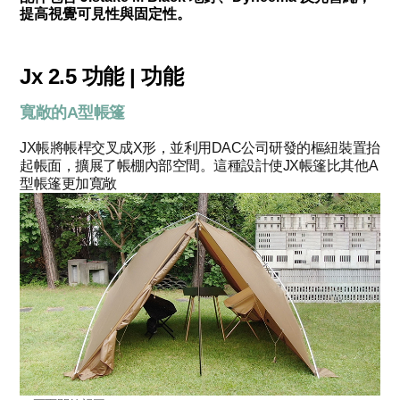
提高視覺可見性與固定性。
Jx 2.5 功能 | 功能
寬敞的A型帳篷
JX帳將帳桿交叉成X形，並利用DAC公司研發的樞紐裝置抬
起帳面，擴展了帳棚內部空間。這種設計使JX帳篷比其他A
型帳篷更加寬敞