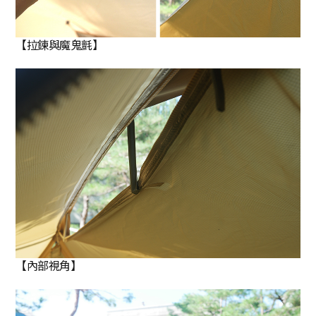
【拉鍊與魔鬼氈】
【內部視角】