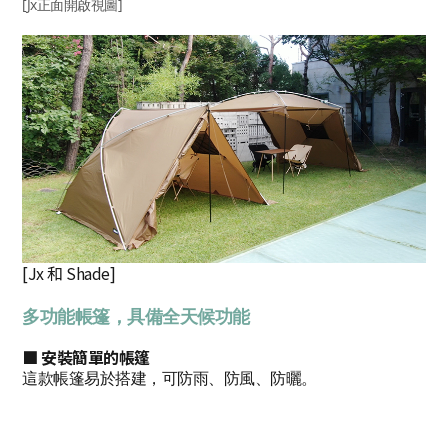
[Jx正面開啟視圖]
[Jx 和 Shade]
多功能帳篷，具備全天候功能
■ 安裝簡單的帳篷
這款帳篷易於搭建，可防雨、防風、防曬。