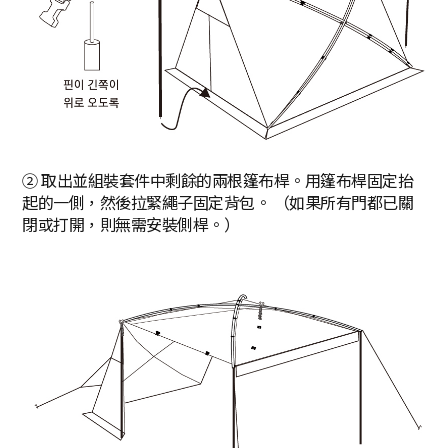
② 取出並組裝套件中剩餘的兩根篷布桿。用篷布桿固定抬
起的一側，然後拉緊繩子固定背包。 （如果所有門都已關
閉或打開，則無需安裝側桿。）