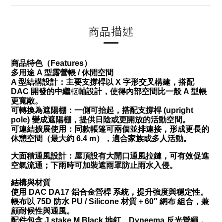
商品描述
商品特色（Features）
多用途 A 型露營帳 / 休閒空間
A 型結構設計：主要支撐桿以 X 字形交叉構建，搭配
DAC 開發的中繼
枢
軸設計，使得內部空間比一般 A 型帳
更寬敞。
可轉換為遮陽棚：一側可抬起，搭配支撐桿 (upright
pole) 變成遮陽棚，提供日陰或更開放的活動空間。
可連結擴展使用：同款帳篷可兩個並排連接，形成更長的
休憩空間（最大約 6.4 m），適合家族或多人活動。
大面積通風設計：屋頂設有大開口通風拉鏈，可有效促進
空氣流通；下雨時可加裝遮雨罩防止雨水入侵。
結構與材質
使用 DAC DA17 鋁合金營桿 系統，提升強度與穩定性。
帳布以 75D 防水 PU / Silicone 材質＋60″ 網布 組合，兼
顧耐候性與通風。
配件包含 J.stake M Black 地釘、Dyneema 反光營繩，