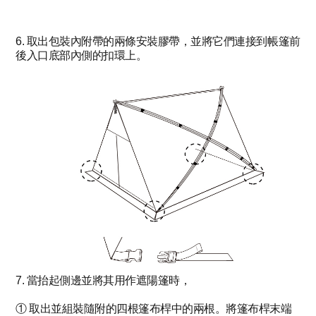
6. 取出包裝內附帶的兩條安裝膠帶，並將它們連接到帳篷前
後入口底部內側的扣環上。
7. 當抬起側邊並將其用作遮陽篷時，
① 取出並組裝隨附的四根篷布桿中的兩根。將篷布桿末端