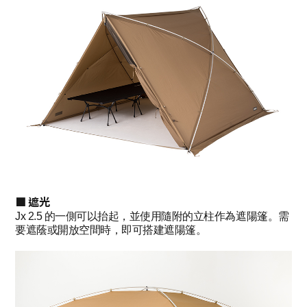
■ 遮光
Jx 2.5 的一側可以抬起，並使用隨附的立柱作為遮陽篷。需
要遮蔭或開放空間時，即可搭建遮陽篷。