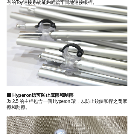
有的Toy連接系統能夠輕鬆牢固地連接帳桿。
■ Hyperon環可防止摩擦和刮擦
Jx 2.5 的主桿包含一個 Hyperon 環，以防止鉸鍊和桿之間摩
擦和刮擦。