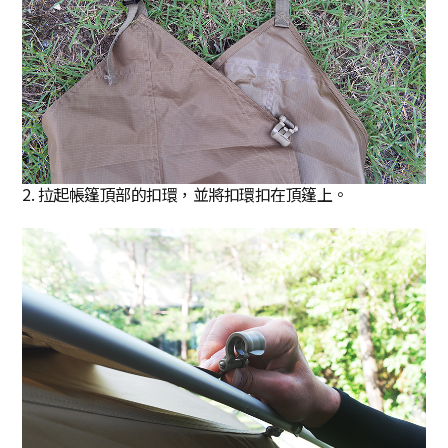
2. 拉起帳篷頂部的扣環，並將扣環扣在頂篷上。