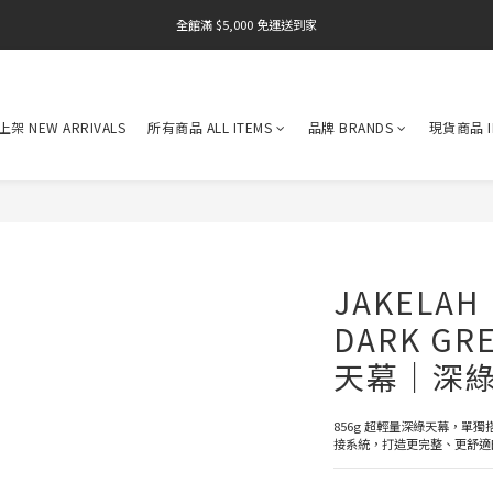
全館滿 $5,000 免運送到家
全館滿 $5,000 免運送到家
架 NEW ARRIVALS
所有商品 ALL ITEMS
品牌 BRANDS
現貨商品 I
JAKELAH
DARK G
天幕｜深
856g 超輕量深綠天幕，單獨搭設或
接系統，打造更完整、更舒適