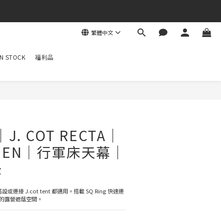
繁體中文
N STOCK
福利品
｜J. COT RECTA｜
REEN｜行軍床天幕｜
綠
連接 J.cot tent 都適用。搭載 SQ Ring 快速連
的露營遮蔭空間。