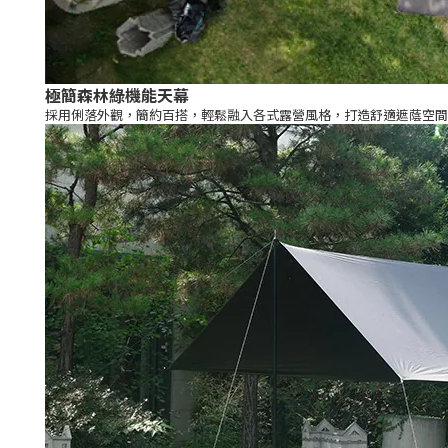
極簡森林綠機能天幕
採用俐落外觀，簡約百搭，輕鬆融入各式露營風格，打造舒適遮蔭空間