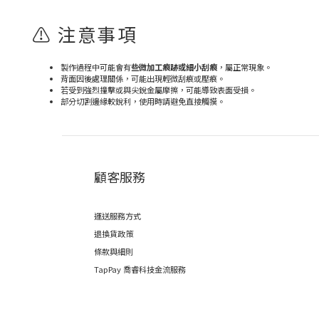
⚠️ 注意事項
製作過程中可能會有
些微加工痕跡或細小刮痕
，屬正常現象。
背面因後處理關係，可能出現輕微刮痕或壓痕。
若受到強烈撞擊或與尖銳金屬摩擦，可能導致表面受損。
部分切割邊緣較銳利，使用時請避免直接觸摸。
顧客服務
運送服務方式
退換貨政策
條款與細則
TapPay 喬睿科技金流服務