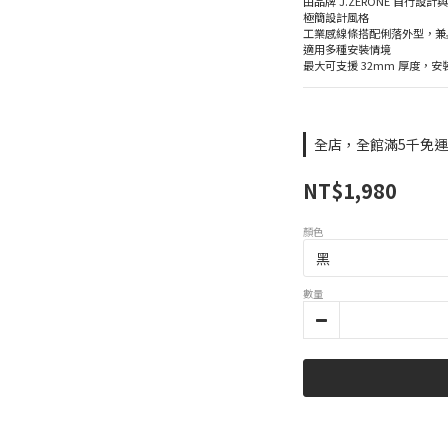
由品牌 J.ZERONE 自行
極簡設計風格
工業感線條搭配俐落外型，兼
適用多種安裝情境
最大可支援 32mm 厚度，
全店，全館滿5千免
NT$1,980
顏色
數量