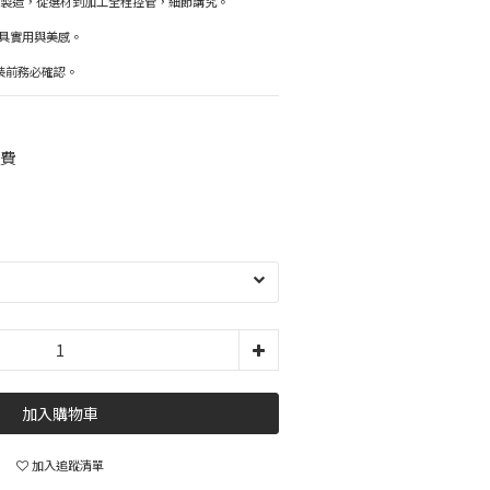
設計與製造，從選材到加工全程控管，細節講究。
具實用與美感。
安裝前務必確認。
運費
加入購物車
加入追蹤清單