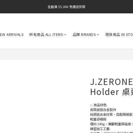
全館滿 $5,000 免運送到家
全館滿 $5,000 免運送到家
全館滿 $5,000 免運送到家
W ARRIVALS
所有商品 ALL ITEMS
品牌 BRANDS
現貨商品 IN STO
J.ZERONE
Holder
✨ 商品特色
高質感鋁合金製作
採用鋁合金材質，搭配陽極氧化
輕量卻穩固
僅約 340g，兼顧輕量與強
精密加工工藝