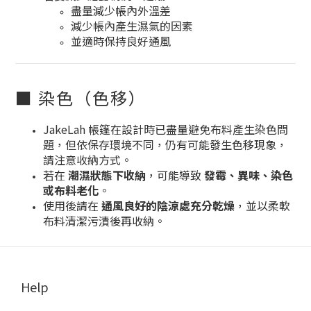
盡量減少帳內外溫差
減少帳內產生濕氣的因素
並適時保持良好通風
■ 染色（色移）
JakeLah 帳篷在設計時已盡量避免布料產生染色問
題，但依保存環境不同，仍有可能發生色移現象，
請注意收納方式。
若在
潮濕狀態下收納
，可能導致
發霉、異味、染色
或布料老化
。
使用後請在
通風良好的陰涼處充分乾燥
，並以柔軟
布料清潔污漬後再收納。
Help