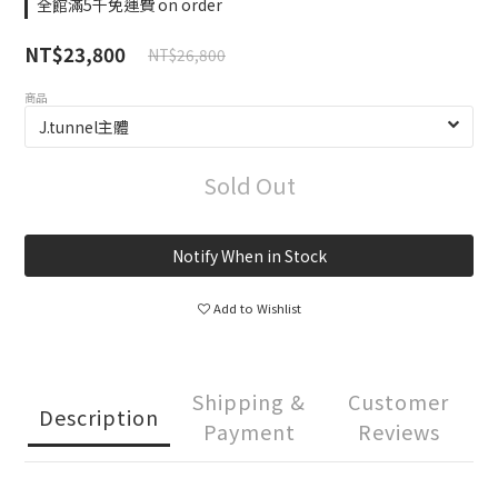
全館滿5千免運費 on order
NT$23,800
NT$26,800
商品
Sold Out
Notify When in Stock
Add to Wishlist
Shipping &
Customer
Description
Payment
Reviews