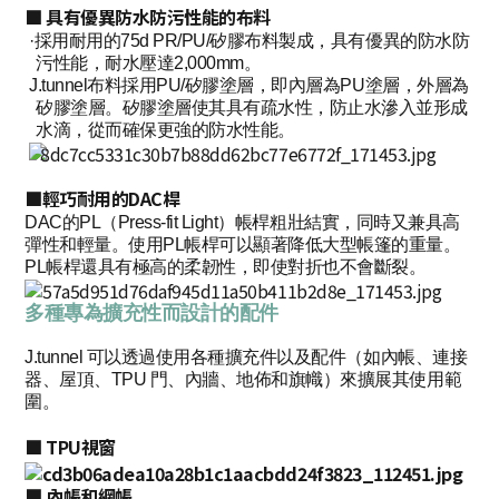
■ 具有優異防水防污性能的布料
·採用耐用的75d PR/PU/矽膠布料製成，具有優異的防水防
污性能，耐水壓達2,000mm。
J.tunnel布料採用PU/矽膠塗層，即內層為PU塗層，外層為
矽膠塗層。矽膠塗層使其具有疏水性，防止水滲入並形成
水滴，從而確保更強的防水性能。
■輕巧耐用的DAC桿
DAC的PL（Press-fit Light）帳桿粗壯結實，同時又兼具高
彈性和輕量。使用PL帳桿可以顯著降低大型帳篷的重量。
PL帳桿還具有極高的柔韌性，即使對折也不會斷裂。
多種專為擴充性而設計的配件
J.tunnel 可以透過使用各種擴充件以及配件（如內帳、連接
器、屋頂、TPU 門、內牆、地佈和旗幟）來擴展其使用範
圍。
■ TPU視窗
■ 內帳和網帳