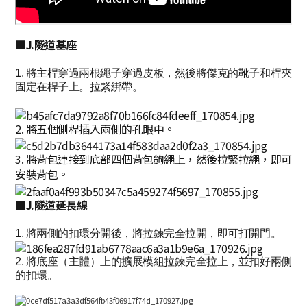
■J.隧道基座
1. 將主桿穿過兩根繩子穿過皮板，然後將傑克的靴子和桿夾
固定在桿子上。拉緊綁帶。
2. 將五個側桿插入兩側的孔眼中。
3. 將背包連接到底部四個背包鉤繩上，然後拉緊拉繩，即可
安裝背包。
■J.隧道延長線
1. 將兩側的扣環分開後，將拉鍊完全拉開，即可打開門。
2. 將底座（主體）上的擴展模組拉鍊完全拉上，並扣好兩側
的扣環。