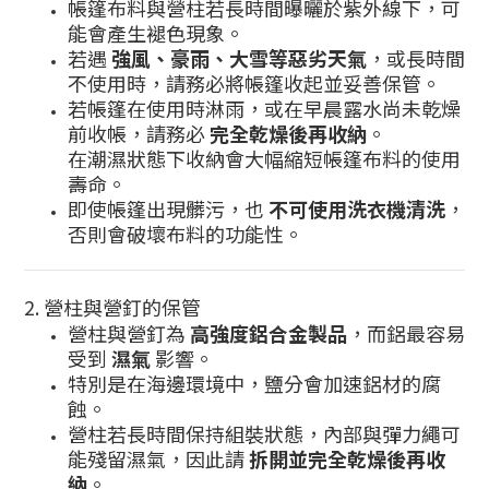
帳篷布料與營柱若長時間曝曬於紫外線下，可
能會產生褪色現象。
若遇
強風、豪雨、大雪等惡劣天氣
，或長時間
不使用時，請務必將帳篷收起並妥善保管。
若帳篷在使用時淋雨，或在早晨露水尚未乾燥
前收帳，請務必
完全乾燥後再收納
。
在潮濕狀態下收納會大幅縮短帳篷布料的使用
壽命。
即使帳篷出現髒污，也
不可使用洗衣機清洗
，
否則會破壞布料的功能性。
2. 營柱與營釘的保管
營柱與營釘為
高強度鋁合金製品
，而鋁最容易
受到
濕氣
影響。
特別是在海邊環境中，鹽分會加速鋁材的腐
蝕。
營柱若長時間保持組裝狀態，內部與彈力繩可
能殘留濕氣，因此請
拆開並完全乾燥後再收
納
。