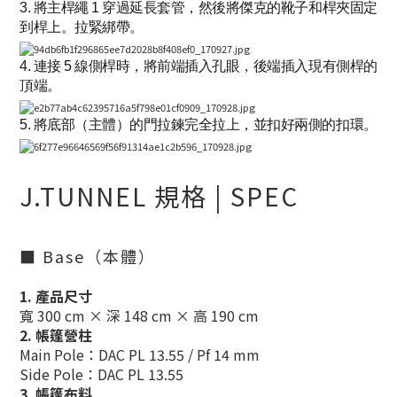
3. 將主桿繩 1 穿過延長套管，然後將傑克的靴子和桿夾固定
到桿上。拉緊綁帶。
4. 連接 5 線側桿時，將前端插入孔眼，後端插入現有側桿的
頂端。
5. 將底部（主體）的門拉鍊完全拉上，並扣好兩側的扣環。
J.TUNNEL 規格 | SPEC
■ Base（本體）
1. 產品尺寸
寬 300 cm × 深 148 cm × 高 190 cm
2. 帳篷營柱
Main Pole：DAC PL 13.55 / Pf 14 mm
Side Pole：DAC PL 13.55
3. 帳篷布料