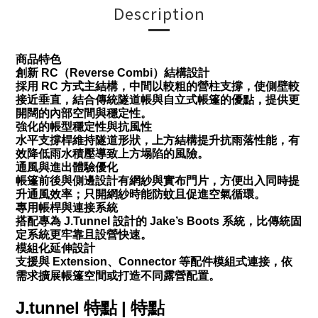
Description
商品特色
創新 RC（Reverse Combi）結構設計
採用 RC 方式主結構，中間以較粗的營柱支撐，使側壁較
接近垂直，結合傳統隧道帳與自立式帳篷的優點，提供更
開闊的內部空間與穩定性。
強化的帳型穩定性與抗風性
水平支撐桿維持隧道形狀，上方結構提升抗雨落性能，有
效降低雨水積壓導致上方塌陷的風險。
通風與進出體驗優化
帳篷前後與側邊設計有網紗與實布門片，方便出入同時提
升通風效率；只開網紗時能防蚊且促進空氣循環。
專用帳桿與連接系統
搭配專為 J.Tunnel 設計的 Jake’s Boots 系統，比傳統固
定系統更牢靠且設營快速。
模組化延伸設計
支援與 Extension、Connector 等配件模組式連接，依
需求擴展帳篷空間或打造不同露營配置。
J.tunnel 特點 | 特點