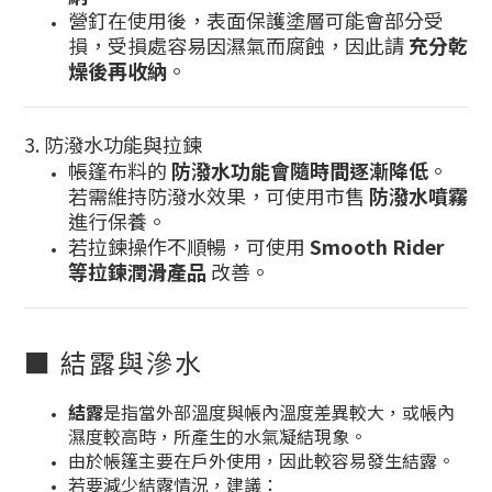
營釘在使用後，表面保護塗層可能會部分受
損，受損處容易因濕氣而腐蝕，因此請
充分乾
燥後再收納
。
3. 防潑水功能與拉鍊
帳篷布料的
防潑水功能會隨時間逐漸降低
。
若需維持防潑水效果，可使用市售
防潑水噴霧
進行保養。
若拉鍊操作不順暢，可使用
Smooth Rider
等拉鍊潤滑產品
改善。
■ 結露與滲水
結露
是指當外部溫度與帳內溫度差異較大，或帳內
濕度較高時，所產生的水氣凝結現象。
由於帳篷主要在戶外使用，因此較容易發生結露。
若要減少結露情況，建議：