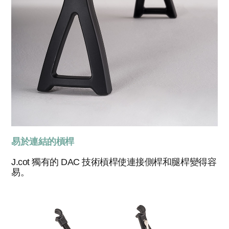
易於連結的槓桿
J.cot 獨有的 DAC 技術槓桿使連接側桿和腿桿變得容
易。