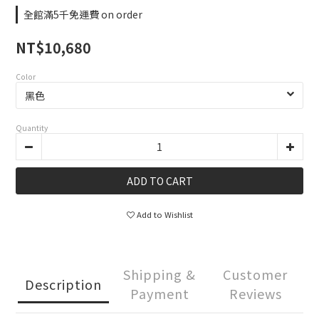
全館滿5千免運費 on order
NT$10,680
Color
Quantity
ADD TO CART
Add to Wishlist
Shipping &
Customer
Description
Payment
Reviews