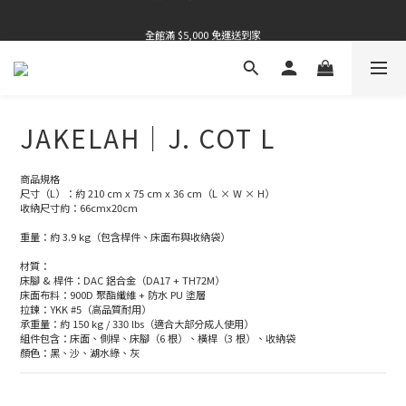
全館滿 $5,000 免運送到家
全館滿 $5,000 免運送到家
全館滿 $5,000 免運送到家
全館滿 $5,000 免運送到家
JAKELAH｜J. COT L
商品規格
尺寸（L）：約 210 cm x 75 cm x 36 cm（L × W × H）
收納尺寸約：66cmx20cm
重量：約 3.9 kg（包含桿件、床面布與收納袋）
材質：
床腳 & 桿件：DAC 鋁合金（DA17 + TH72M）
床面布料：900D 聚酯纖維 + 防水 PU 塗層
拉鍊：YKK #5（高品質耐用）
承重量：約 150 kg / 330 lbs（適合大部分成人使用）
組件包含：床面、側桿、床腳（6 根）、橫桿（3 根）、收納袋
顏色：黑、沙、湖水綠、灰