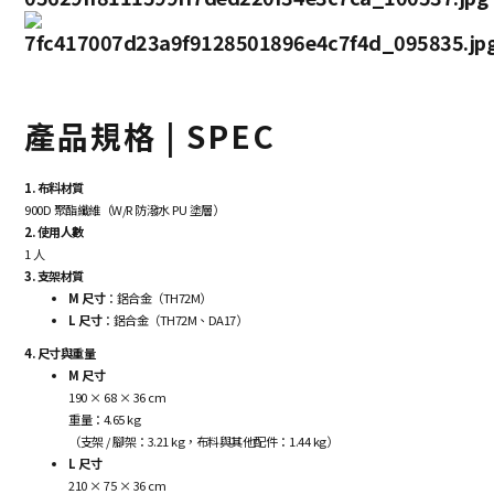
產品規格 | SPEC
1. 布料材質
900D 聚酯纖維（W/R 防潑水 PU 塗層）
2. 使用人數
1 人
3. 支架材質
M 尺寸
：鋁合金（TH72M）
L 尺寸
：鋁合金（TH72M、DA17）
4. 尺寸與重量
M 尺寸
190 × 68 × 36 cm
重量：4.65 kg
（支架 / 腳架：3.21 kg，布料與其他配件：1.44 kg）
L 尺寸
210 × 75 × 36 cm