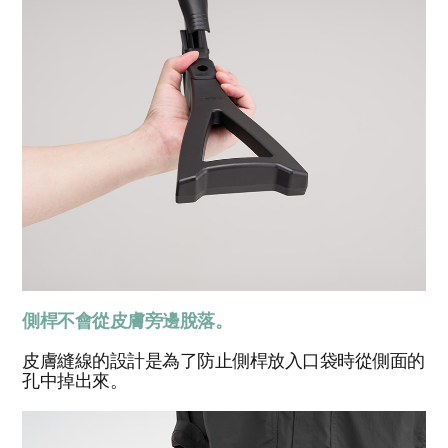
側桿不會從皮膚旁邊脫落。
皮膚縫線的設計是為了防止側桿放入口袋時從側面的
孔中掉出來。