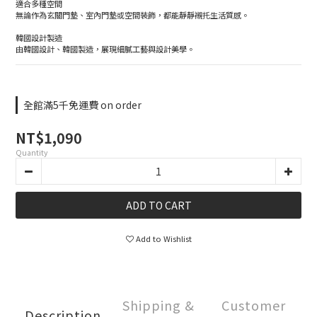
適合多種空間
無論作為玄關門墊、室內門墊或空間裝飾，都能靜靜襯托生活質感。
韓國設計製造
由韓國設計、韓國製造，展現細膩工藝與設計美學。
全館滿5千免運費 on order
NT$1,090
Quantity
ADD TO CART
Add to Wishlist
Shipping &
Customer
Description