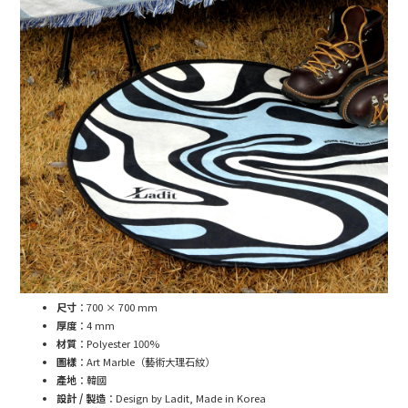
尺寸
：700 × 700 mm
厚度
：4 mm
材質
：Polyester 100%
圖樣
：Art Marble（藝術大理石紋）
產地
：韓國
設計 / 製造
：Design by Ladit, Made in Korea