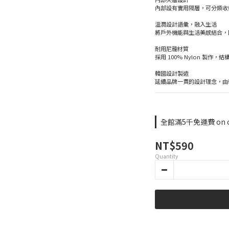
內部設有實用隔層，可分類收
溫潤設計語彙，融入生活
將戶外機能與生活美感結合，
耐用尼龍材質
採用 100% Nylon 製
韓國設計製造
延續品牌一貫的設計理念，由
全館滿5千免運費 on o
NT$590
Quantity