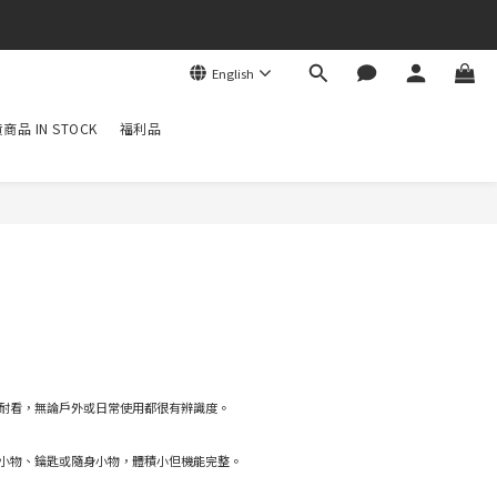
English
商品 IN STOCK
福利品
，低調耐看，無論戶外或日常使用都很有辨識度。
小物、鑰匙或隨身小物，體積小但機能完整。