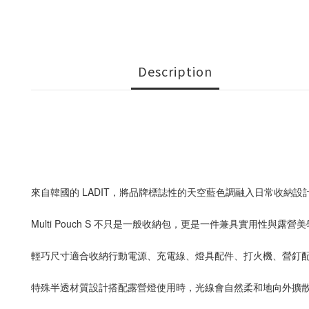
Description
來自韓國的 LADIT，將品牌標誌性的天空藍色調融入日常收納設
Multi Pouch S 不只是一般收納包，更是一件兼具實用性與露
輕巧尺寸適合收納行動電源、充電線、燈具配件、打火機、營釘
特殊半透材質設計搭配露營燈使用時，光線會自然柔和地向外擴