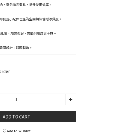
納，避免物品混亂，提升使用效率。
即使是小配件也能為空間與裝備增添質感。
作，結構扎實、觸感柔韌，兼顧耐用度與手感。
韓國設計、韓國製造。
rder
ADD TO CART
Add to Wishlist