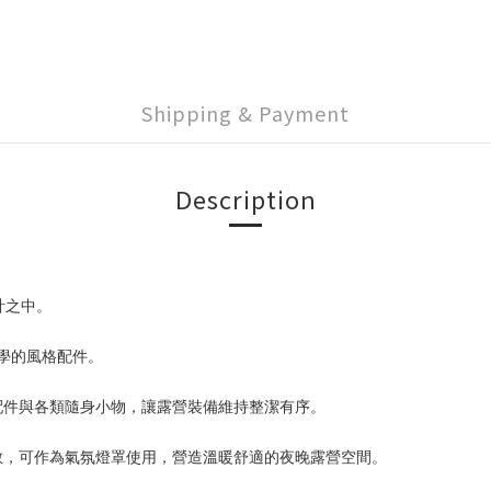
Shipping & Payment
Description
計之中。
營美學的風格配件。
配件與各類隨身小物，讓露營裝備維持整潔有序。
散，可作為氣氛燈罩使用，營造溫暖舒適的夜晚露營空間。