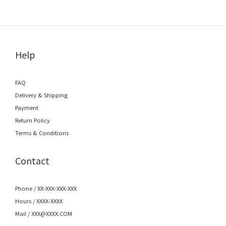
Help
FAQ
Delivery & Shipping
Payment
Return Policy
Terms & Conditions
Contact
Phone / XX-XXX-XXX-XXX
Hours / XXXX-XXXX
Mail / XXX@XXXX.COM