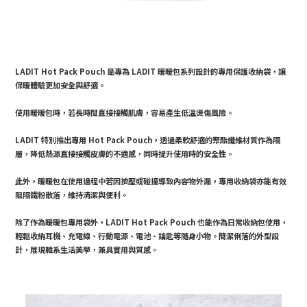
LADIT Hot Pack Pouch 是專為 LADIT 暖暖包系列設計的專用保護收納袋，讓
保暖體驗更加安全與舒適。
使用暖暖包時，若長時間直接接觸肌膚，容易產生低溫燙傷風險。
LADIT 特別推出專用 Hot Pack Pouch，透過柔軟舒適的聚酯纖維材質作為隔
層，降低熱源直接接觸皮膚的不適感，同時提升使用時的安全性。
此外，暖暖包在使用過程中若因擠壓或碰撞導致內容物外漏，專用收納袋亦能有效
阻隔鐵粉散落，維持清潔與便利。
除了作為暖暖包專用袋外，LADIT Hot Pack Pouch 也能作為日常收納包使用，
輕鬆收納耳機、充電線、行動電源、電池、鑰匙等隨身小物。簡潔俐落的外型設
計，展現韓系生活美學，兼具實用與質感。