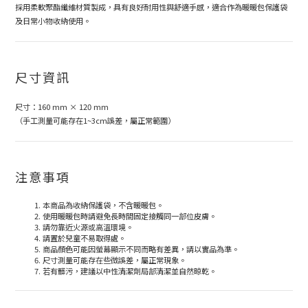
採用柔軟聚酯纖維材質製成，具有良好耐用性與舒適手感，適合作為暖暖包保護袋
及日常小物收納使用。
尺寸資訊
尺寸：160 mm × 120 mm
（手工測量可能存在1~3cm誤差，屬正常範圍）
注意事項
本商品為收納保護袋，不含暖暖包。
使用暖暖包時請避免長時間固定接觸同一部位皮膚。
請勿靠近火源或高溫環境。
請置於兒童不易取得處。
商品顏色可能因螢幕顯示不同而略有差異，請以實品為準。
尺寸測量可能存在些微誤差，屬正常現象。
若有髒污，建議以中性清潔劑局部清潔並自然晾乾。