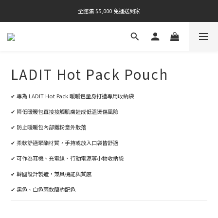
全館滿 $5,000 免運送到家
全館滿 $5,000 免運送到家
全館滿 $5,000 免運送到家
LADIT Hot Pack Pouch
✔ 專為 LADIT Hot Pack 暖暖包量身打造專用收納袋
✔ 降低暖暖包直接接觸肌膚造成低溫燙傷風險
✔ 防止暖暖包內部鐵粉意外散落
✔ 柔軟舒適聚酯材質，手持或放入口袋皆舒適
✔ 可作為耳機、充電線、行動電源等小物收納袋
✔ 韓國設計製造，兼具機能與質感
✔ 黑色、白色兩款簡約配色