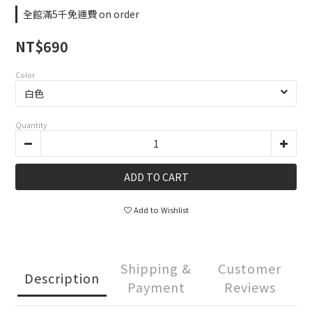
全館滿5千免運費 on order
NT$690
Color
Quantity
ADD TO CART
Add to Wishlist
Shipping &
Customer
Description
Payment
Reviews