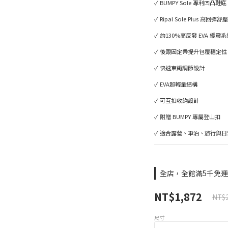
✓ BUMPY Sole 專利凹凸鞋底
✓ Ripal Sole Plus 高回彈
✓ 約130%高反發 EVA 緩震系
✓ 後跟固定帶提升包覆穩定性
✓ 快速束繩調節設計
✓ EVA超輕量結構
✓ 可互扣收納設計
✓ 附贈 BUMPY 專屬登山扣
✓ 適合露營、車泊、旅行與日
全店，全館滿5千免
NT$1,872
NT$2
尺寸