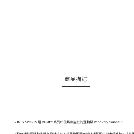
商品描述
BUMPY SPORTS 是 BUMPY 系列中最具機能性的運動型 Recovery Sandal。
以戶外活動與移動生活為設計核心，採用後跟固定帶結構搭配快速束繩系統，提供