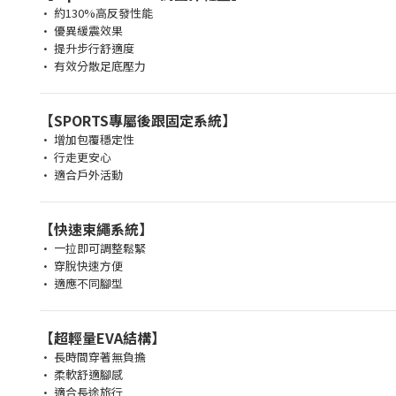
• 約130%高反發性能
• 優異緩震效果
• 提升步行舒適度
• 有效分散足底壓力
【SPORTS專屬後跟固定系統】
• 增加包覆穩定性
• 行走更安心
• 適合戶外活動
【快速束繩系統】
• 一拉即可調整鬆緊
• 穿脫快速方便
• 適應不同腳型
【超輕量EVA結構】
• 長時間穿著無負擔
• 柔軟舒適腳感
• 適合長途旅行