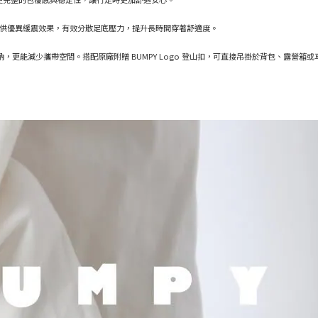
EVA 材料提供優異緩震效果，有效分散足底壓力，提升長時間穿著舒適度。
收納，更能減少攜帶空間。搭配原廠附贈 BUMPY Logo 登山扣，可直接吊掛於背包、露營