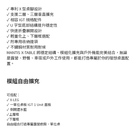
✓ 專利 X 型桌腳設計
✓ 支援二層、三層垂直擴充
✓ 相容 IGT 規格配件
✓ U 字型底部結構提升穩定性
✓ 快速折疊展開設計
✓ 輕量化上、下層框選配
✓ 附專用收納提袋
✓ 不鏽鋼材質耐用耐候
MANTIS X-TABLE 將穩定結構、模組化擴充與戶外機能完美結合，無論
是露營、野餐、車宿或戶外工作使用，都能打造專屬於你的理想桌面配
置。
模組自由擴充
可搭配：
✓ X-LEG
✓ 一單位桌板 IGT 1 Unit 面板
✓ 側開瀝水籃
✓上層框
✓下層框
自由組合打造專屬露營廚房、單位桌