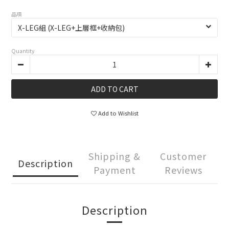
品項
Quantity
ADD TO CART
Add to Wishlist
Shipping &
Customer
Description
Payment
Reviews
Description