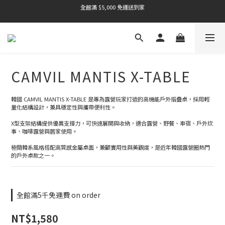
全館滿 $5,000 免運送到家
全館滿 $5,000 免運送到家
全館滿 $5,000 免運送到家
全館滿 $5,000 免運送到家
CAMVIL MANTIS X-TABLE
全館滿 $5,000 免運送到家
韓國 CAMVIL MANTIS X-TABLE 是專為露營玩家打造的高機能戶外摺疊桌，採用輕
量化結構設計，兼具穩定性與攜帶便利性。
X型支架結構提供優異支撐力，可快速展開與收納，適合露營、野餐、車宿、戶外炊
事、咖啡露營與居家使用。
極簡韓系風格搭配高質感金屬桌面，兼顧實用性與美觀度，是近年韓國露營圈熱門
的戶外桌款之一。
全館滿5千免運費 on order
NT$1,580