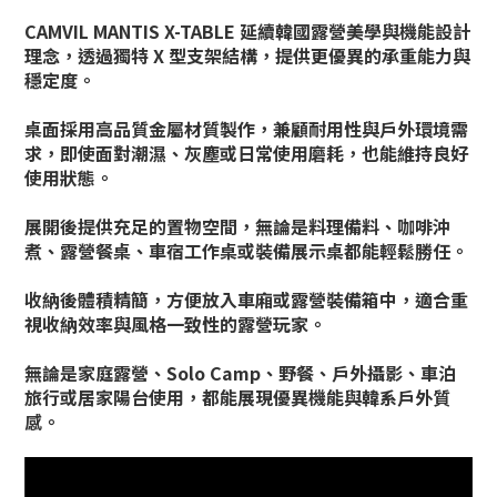
CAMVIL MANTIS X-TABLE 延續韓國露營美學與機能設計
理念，透過獨特 X 型支架結構，提供更優異的承重能力與
穩定度。
桌面採用高品質金屬材質製作，兼顧耐用性與戶外環境需
求，即使面對潮濕、灰塵或日常使用磨耗，也能維持良好
使用狀態。
展開後提供充足的置物空間，無論是料理備料、咖啡沖
煮、露營餐桌、車宿工作桌或裝備展示桌都能輕鬆勝任。
收納後體積精簡，方便放入車廂或露營裝備箱中，適合重
視收納效率與風格一致性的露營玩家。
無論是家庭露營、Solo Camp、野餐、戶外攝影、車泊
旅行或居家陽台使用，都能展現優異機能與韓系戶外質
感。