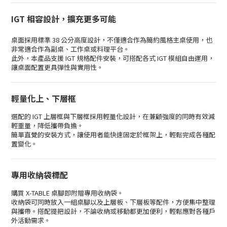
IGT 相容設計，擴充更多可能
桌面採用標準 38 公分高度設計，不僅適合作為簡約風格主桌使用，也
非常適合作為副桌、工作桌或料理平台。
此外，本產品支援 IGT 規格配件安裝，可搭配各式 IGT 模組自由運用，
讓桌面配置更具彈性與實用性。
輕量化上、下層框
選配的 IGT 上層框與下層框採用輕量化設計，在兼顧強度的同時有效減
輕重量，降低攜帶負擔。
簡單直覺的安裝方式，讓使用者能快速固定於框架上，輕鬆完成各種配
置變化。
專用收納袋標配
購買 X-TABLE 桌腳即附贈專用收納袋。
收納袋可同時放入一組桌腳以及上層板、下層板等配件，方便集中整理
與攜帶。搭配提把設計，不論收納或移動都更加便利，輕鬆應對各種戶
外活動需求。