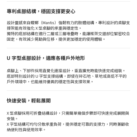
專利桌腳結構，穩固支撐更安心
設計靈感來自螳螂（Mantis）強韌有力的肢體結構，專利設計的桌腳支
撐架能有效強化 X 型桌腳的承重與穩定性。
獨特的底部結構在進行二層或三層堆疊時，能讓框架交錯部位緊密咬合
固定，有效減少晃動與位移，提供更加穩定的使用體驗。
U 字型桌腳設計，適應各種戶外地形
桌腳上、下部件採用直覺化連接設計，垂直擴充時能快速完成組裝。
底部特別設計的 U 字型支撐結構，即使在碎石地、草地或高低不平的
戶外環境中，也能維持優異的穩定性與支撐效果。
快速安裝，輕鬆展開
X 型桌腳採用可折疊結構設計，只需簡單幾個步驟即可快速完成展開與
安裝。
X 字型結構可均勻分散承重負荷，提供穩定可靠的支撐力，同時兼顧收
納便利性與使用效率。