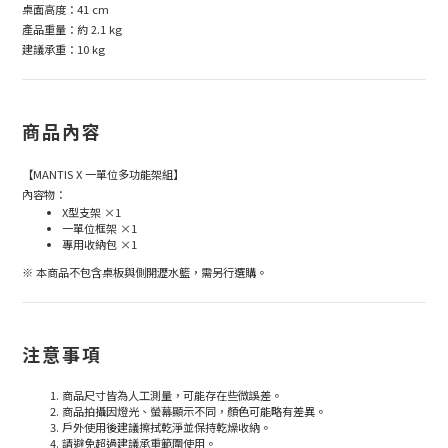
桌面高度：41 cm
產品重量：約 2.1 kg
建議承重：10 kg
商品內容
【MANTIS X 一單位多功能架組】
內容物：
X型支架 ×1
一單位框架 ×1
專用收納包 ×1
※ 本商品不包含桌板與側開瀝水籃，需另行選購。
注意事項
商品尺寸皆為人工測量，可能存在些微誤差。
商品拍攝因燈光、螢幕顯示不同，顏色可能略有差異。
戶外使用後建議擦拭乾淨並保持乾燥收納。
請避免超過建議承重範圍使用。