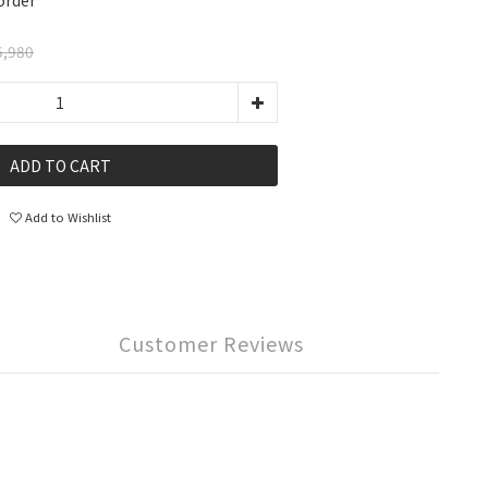
rder
,980
ADD TO CART
Add to Wishlist
Customer Reviews