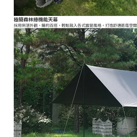
極簡森林綠機能天幕
採用俐落外觀，簡約百搭，輕鬆融入各式露營風格，打造舒適遮蔭空間