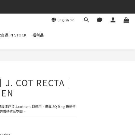
English
商品 IN STOCK
福利品
｜J. COT RECTA｜
EEN
連接 J.cot tent 都適用。搭載 SQ Ring 快速連
的露營遮蔭空間。