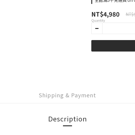
全館滿5千免運費 on o
NT$4,980
NT$5
Quantity
Shipping & Payment
Description