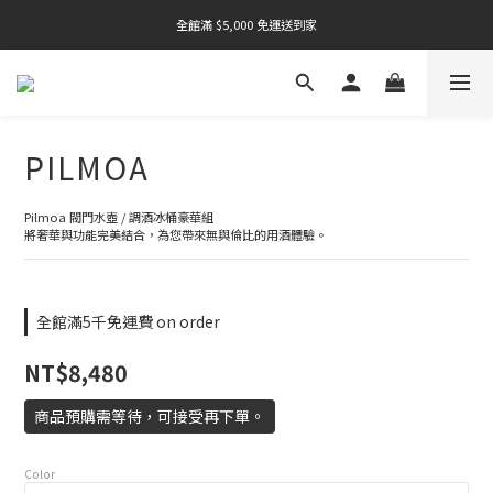
全館滿 $5,000 免運送到家
全館滿 $5,000 免運送到家
全館滿 $5,000 免運送到家
PILMOA
Pilmoa 閥門水壺 / 調酒冰桶豪華組
將奢華與功能完美結合，為您帶來無與倫比的用酒體驗。
全館滿5千免運費 on order
NT$8,480
商品預購需等待，可接受再下單。
Color