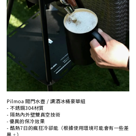
Pilmoa 閥門水壺 / 調酒冰桶豪華組
- 不銹鋼304材質
- 隔熱內外壁雙真空技術
優異的保冷效果
-
- 酷熱7日的瘋狂冷卻能（根據使用環境可能會有一些差
異。）