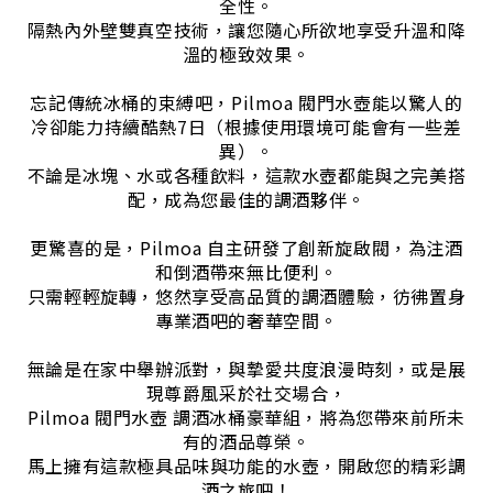
全性。
隔熱內外壁雙真空技術，讓您隨心所欲地享受升溫和降
溫的極致效果。
忘記傳統冰桶的束縛吧，Pilmoa 閥門水壺能以驚人的
冷卻能力持續酷熱7日（根據使用環境可能會有一些差
異）。
不論是冰塊、水或各種飲料，這款水壺都能與之完美搭
配，成為您最佳的調酒夥伴。
更驚喜的是，Pilmoa 自主研發了創新旋啟閥，為注酒
和倒酒帶來無比便利。
只需輕輕旋轉，悠然享受高品質的調酒體驗，彷彿置身
專業酒吧的奢華空間。
無論是在家中舉辦派對，與摯愛共度浪漫時刻，或是展
現尊爵風采於社交場合，
Pilmoa 閥門水壺 調酒冰桶豪華組，將為您帶來前所未
有的酒品尊榮。
馬上擁有這款極具品味與功能的水壺，開啟您的精彩調
酒之旅吧！